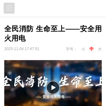
立即下载
全民消防 生命至上——安全用
火用电
中
2025-11-04 17:47:51
字号：
小
大
P