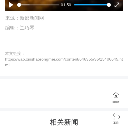
l
01:50
P
E
a
来源：新邵新闻网
l
n
y
编辑：兰巧琴
a
t
y
e
本文链接：
r
https://wap.xinshaorongmei.com/content/646955/96/15406645.ht
f
ml
u
l

l
回首页
s

c
相关新闻
返 回